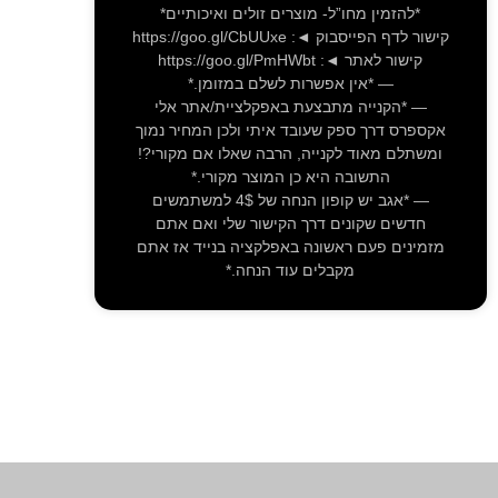
*להזמין מחו”ל- מוצרים זולים ואיכותיים*
קישור לדף הפייסבוק ◄: https://goo.gl/CbUUxe
קישור לאתר ◄: https://goo.gl/PmHWbt
— *אין אפשרות לשלם במזומן.*
— *הקנייה מתבצעת באפקלציית/אתר אלי
אקספרס דרך ספק שעובד איתי ולכן המחיר נמוך
ומשתלם מאוד לקנייה, הרבה שאלו אם מקורי?!
התשובה היא כן המוצר מקורי.*
— *אגב יש קופון הנחה של 4$ למשתמשים
חדשים שקונים דרך הקישור שלי ואם אתם
מזמינים פעם ראשונה באפלקציה בנייד אז אתם
מקבלים עוד הנחה.*